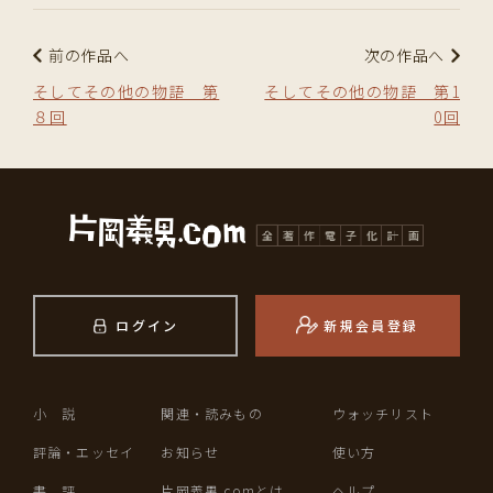
前の作品へ
次の作品へ
そしてその他の物語 第
そしてその他の物語 第1
８回
0回
ログイン
新規会員登録
小 説
関連・読みもの
ウォッチリスト
評論・エッセイ
お知らせ
使い方
書 評
片岡義男.comとは
ヘルプ