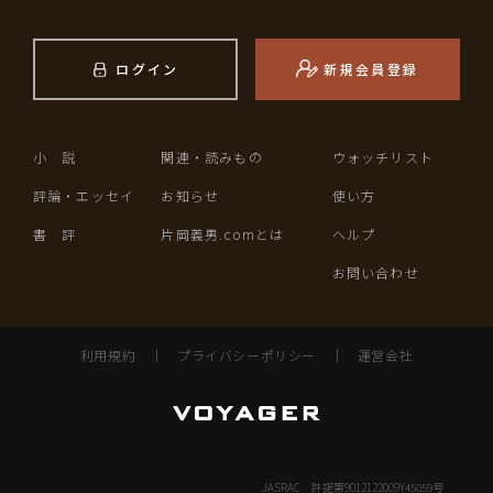
ログイン
新規会員登録
小 説
関連・読みもの
ウォッチリスト
評論・エッセイ
お知らせ
使い方
書 評
片岡義男.comとは
ヘルプ
お問い合わせ
利用規約
｜
プライバシーポリシー
｜
運営会社
JASRAC 許諾第9012122009Y45059号