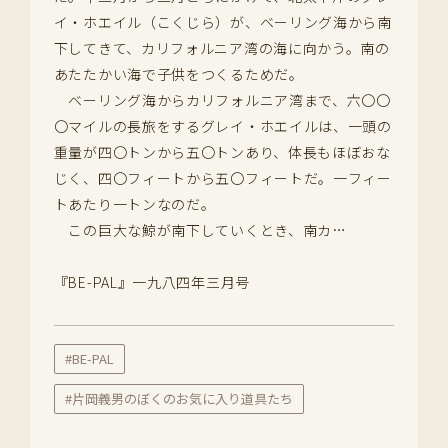
イ・ホエイル（こくじら）が、ベーリング海から南
下してきて、カリフォルニア湾の海に向かう。南の
あたたかい海で子供をつくるためだ。
ベーリング海からカリフォルニア湾まで、六〇〇
〇マイルの長旅をするグレイ・ホエイルは、一頭の
重量が四〇トンから五〇トンあり、体長もほぼおな
じく、四〇フィートから五〇フィートだ。一フィー
トあたり一トンなのだ。
この巨大な鯨が南下していくとき、南カ…
『BE-PAL』一九八四年三月号
#BE-PAL
#片岡義男のぼくのお気に入り道具たち