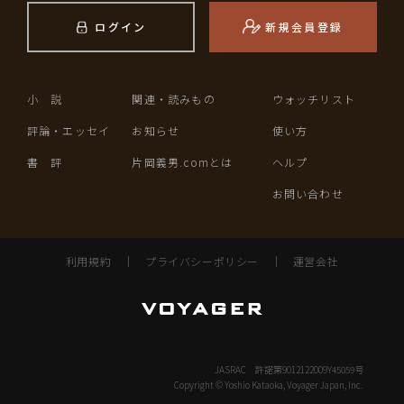
ログイン
新規会員登録
小 説
関連・読みもの
ウォッチリスト
評論・エッセイ
お知らせ
使い方
書 評
片岡義男.comとは
ヘルプ
お問い合わせ
利用規約
｜
プライバシーポリシー
｜
運営会社
JASRAC 許諾第9012122009Y45059号
Copyright © Yoshio Kataoka, Voyager Japan, Inc.