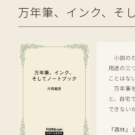
万年筆、インク、そ
小説のた
用途の三
ことはな
万年筆を
と、自宅
できない
『酒林』