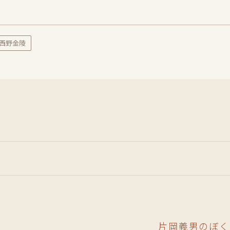
#西野金陵
片岡義男のぼく