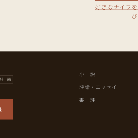
好きなナイフを
び
小 説
評論・エッセイ
書 評
録