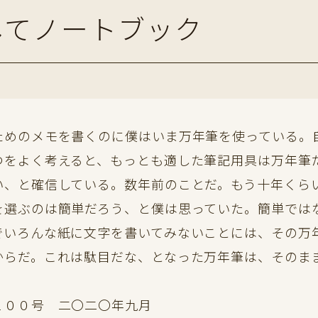
してノートブック
めのメモを書くのに僕はいま万年筆を使っている。
つをよく考えると、もっとも適した筆記用具は万年筆
い、と確信している。数年前のことだ。もう十年くら
選ぶのは簡単だろう、と僕は思っていた。簡単では
でいろんな紙に文字を書いてみないことには、その万
からだ。これは駄目だな、となった万年筆は、そのま
１００号 二〇二〇年九月