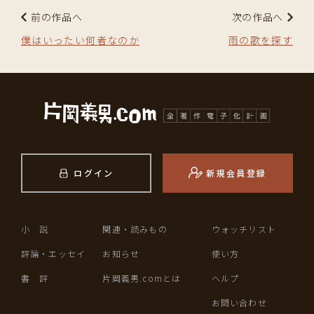
前の作品へ
次の作品へ
僕はいったい何者なのか
雨の歌を探す
ログイン
新規会員登録
小 説
関連・読みもの
ウォッチリスト
評論・エッセイ
お知らせ
使い方
書 評
片岡義男.comとは
ヘルプ
お問い合わせ