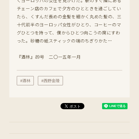
くヨーロッパの女性を見かけた。駅のすぐ隣にある
チェーン店のカフェで夕方のひとときを過ごしてい
たら、くすんだ長めの金髪を細かく丸めた髪の、三
十代前半のヨーロッパ女性がひとり、コーヒーのマ
グひとつを持って、僕からひとつ向こうの席にすわ
った。砂糖の紙スティックの端のちぎりかた…
『酒林』89号 二〇一五年一月
#酒林
#西野金陵