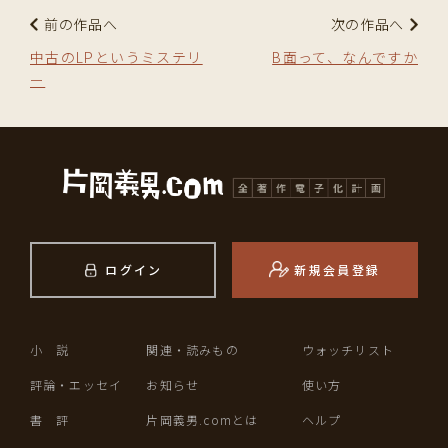
前の作品へ
次の作品へ
中古のLPというミステリ
B面って、なんですか
ー
ログイン
新規会員登録
小 説
関連・読みもの
ウォッチリスト
評論・エッセイ
お知らせ
使い方
書 評
片岡義男.comとは
ヘルプ