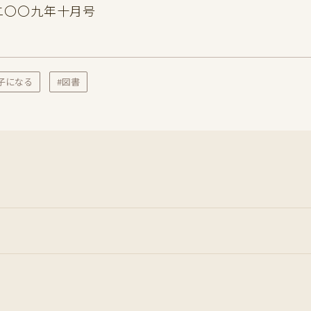
二〇〇九年十月号
子になる
#図書