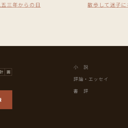
九五三年からの日
散歩して迷子に
小 説
評論・エッセイ
書 評
録