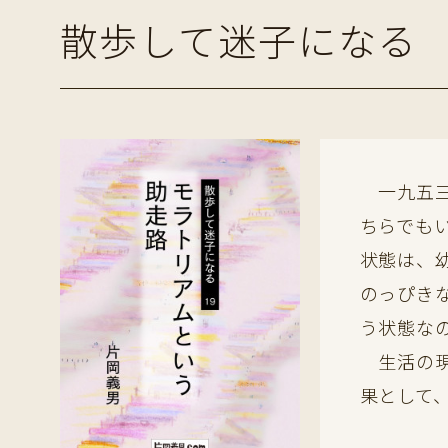
散歩して迷子になる 
一九五三
ちらでも
状態は、
のっぴき
う状態な
生活の現
果として