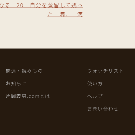
なる 20 自分を蒸留して残っ
た一滴、二滴
関連・読みもの
ウォッチリスト
お知らせ
使い方
片岡義男.comとは
ヘルプ
お問い合わせ