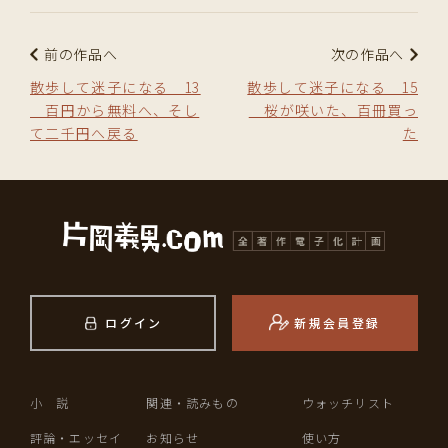
前の作品へ
次の作品へ
散歩して迷子になる 13
散歩して迷子になる 15
百円から無料へ、そし
桜が咲いた、百冊買っ
て二千円へ戻る
た
ログイン
新規会員登録
小 説
関連・読みもの
ウォッチリスト
評論・エッセイ
お知らせ
使い方