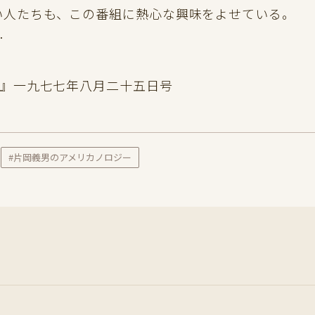
い人たちも、この番組に熱心な興味をよせている。
…
YE』一九七七年八月二十五日号
#片岡義男のアメリカノロジー