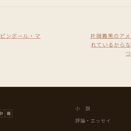
 ピンボール・マ
片岡義男のアメ
れているから
小 説
評論・エッセイ