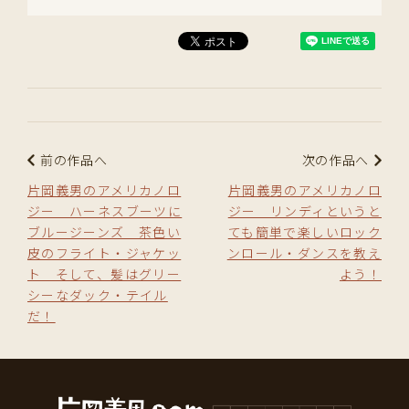
前の作品へ
次の作品へ
片岡義男のアメリカノロ
片岡義男のアメリカノロ
ジー ハーネスブーツに
ジー リンディというと
ブルージーンズ 茶色い
ても簡単で楽しいロック
皮のフライト・ジャケッ
ンロール・ダンスを教え
ト そして、髪はグリー
よう！
シーなダック・テイル
だ！