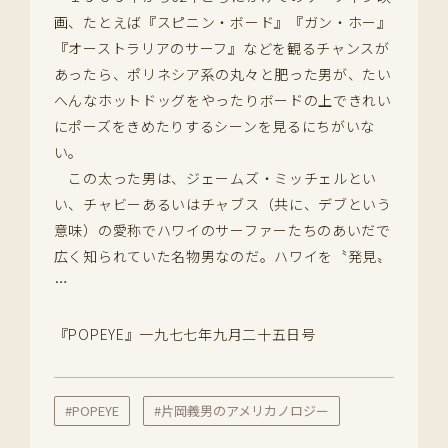
画、たとえば『スピニン・ボード』『ガン・ホー』
『オーストラリアのサーフ』などを観るチャンスが
あったら、ポリネシア系の丸々と肥った男が、たい
へんなホットドッグをやったりボードの上できれい
にポーズをきめたりするシーンを見るにちがいな
い。
この太った男は、ジェームズ・ミッチェルとい
い、チャビーあるいはチャブス（共に、デブという
意味）の愛称でハワイのサーファーたちのあいだで
広く知られていた名物男なのだ。ハワイを〝発見〟
…
『POPEYE』一九七七年九月二十五日号
#POPEYE
#片岡義男のアメリカノロジー