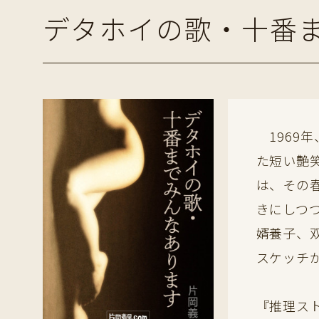
デタホイの歌・十番
1969
た短い艶
は、その
きにしつ
婿養子、
スケッチ
『推理ス