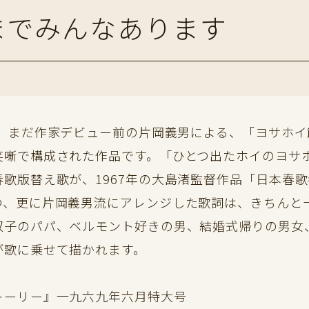
までみんなあります
年、まだ作家デビュー前の片岡義男による、「ヨサホ
笑噺で構成された作品です。「ひとつ出たホイのヨサ
春歌版替え歌が、1967年の大島渚監督作品「日本春
つ、更に片岡義男流にアレンジした歌詞は、きちんと
双子のパパ、ベルモント好きの男、結婚式帰りの男女
が歌に乗せて描かれます。
トーリー』一九六九年六月特大号