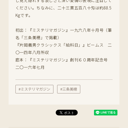
し見え隠れする哀しさと深い愛情の表現に注目して
ください。ちなみに、二十三貫五百八十匁は約88.5
Kgです。
初出：『ミステリマガジン』一九六八年十月号（筆
名「三条美穂」で掲載）
『片岡義男クラシックス「給料日」』ビームス 二
〇一四年八月所収
底本：『ミステリマガジン』創刊６０周年記念号
二〇一六年七月
#ミステリマガジン
#三条美穂