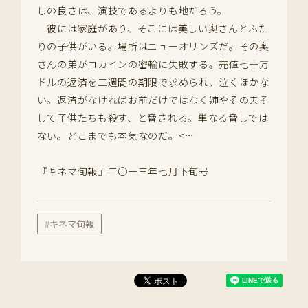
しの良さは、演技であるよりも地だろう。
彼には家庭があり、そこには美しい奥さんとふた
りの子供がいる。場所はニューオリンズだ。その奥
さんの弟がコカインの密輸に失敗する。売値七十万
ドルの返済を二週間の期限で求められ、泣くほかな
い。返済がなければお前だけではなく姉やその夫そ
して子供たちも殺す、と脅される。単なる脅しでは
ない。どこまでも本気なのだ。<…
『キネマ旬報』二〇一三年七月下旬号
#キネマ旬報