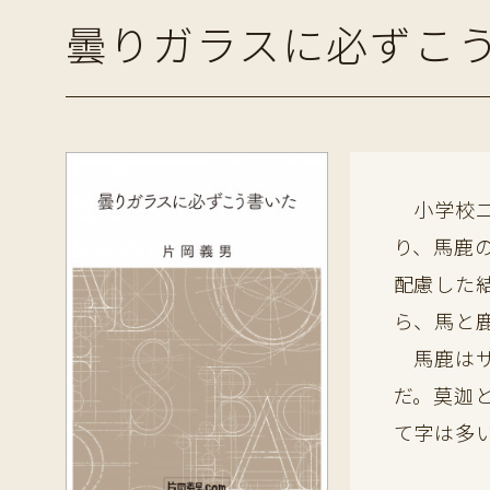
曇りガラスに必ずこ
小学校二
り、馬鹿
配慮した
ら、馬と
馬鹿はサ
だ。莫迦
て字は多