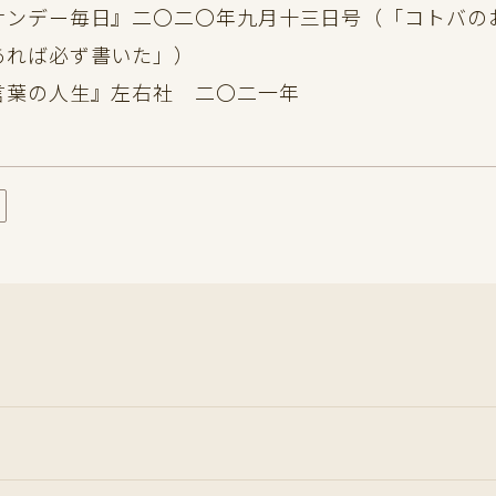
サンデー毎日』二〇二〇年九月十三日号（「コトバの
あれば必ず書いた」）
言葉の人生』左右社 二〇二一年