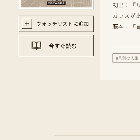
初出：『
ガラスが
ウォッチリストに追加
底本：『
今すぐ読む
#言葉の人生