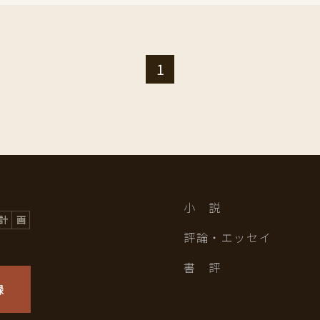
1
小 説
評論・エッセイ
書 評
録