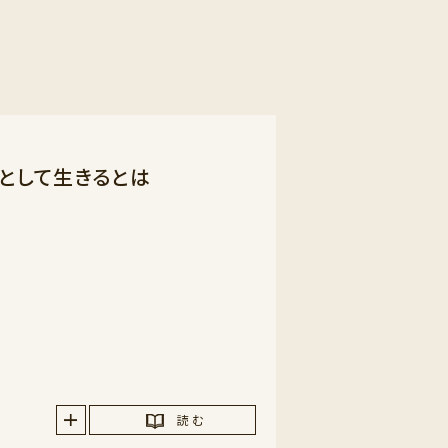
スとして生きるとは
読 む