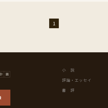
1
小 説
評論・エッセイ
書 評
録