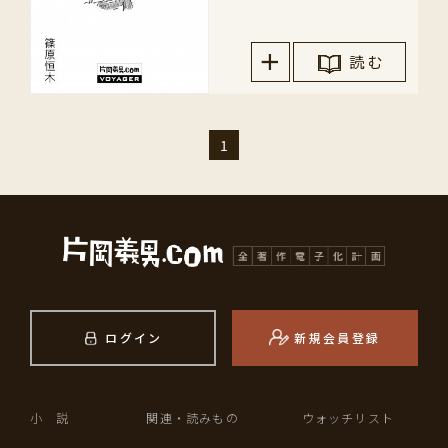
読 む
1
ログイン
新規会員登録
小 説
関連・読みもの
ウォッチリスト