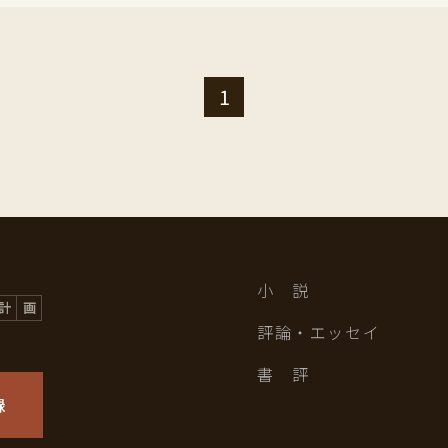
1
小 説
評論・エッセイ
書 評
録