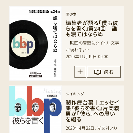
関連本
編集者が語る「僕も彼
らを書く」第24回 誰
も寝てはならぬ
映画の冒頭にタイトル文字
が現れる。…
2020年11月19日 00:00
読 む
メイキング
制作舞台裏｜エッセイ
集『彼らを書く』――片岡義
男が「彼ら」への思い
を綴る
2020年4月22日、光文社より