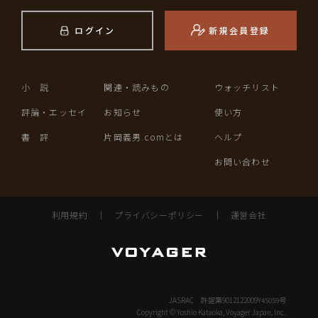
ログイン
新規会員登録
小 説
関連・読みもの
ウォッチリスト
評論・エッセイ
お知らせ
使い方
書 評
片岡義男.comとは
ヘルプ
お問い合わせ
利用規約
｜
プライバシーポリシー
｜
運営会社
JASRAC 許諾第9012122009Y45059号
Copyright © Yoshio Kataoka, Voyager Japan, Inc.