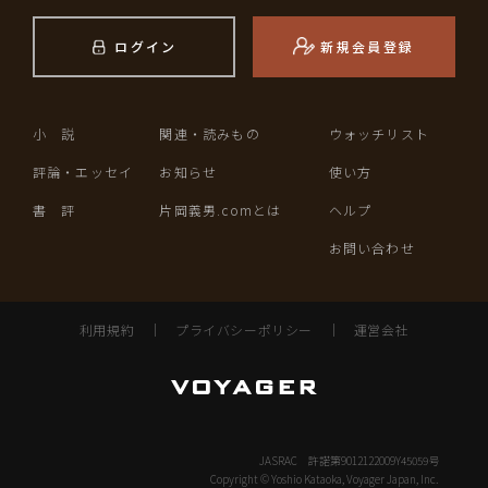
ログイン
新規会員登録
小 説
関連・読みもの
ウォッチリスト
評論・エッセイ
お知らせ
使い方
書 評
片岡義男.comとは
ヘルプ
お問い合わせ
利用規約
｜
プライバシーポリシー
｜
運営会社
JASRAC 許諾第9012122009Y45059号
Copyright © Yoshio Kataoka, Voyager Japan, Inc.