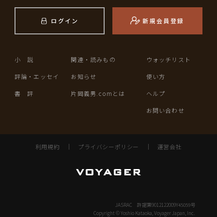
ログイン
新規会員登録
小 説
関連・読みもの
ウォッチリスト
評論・エッセイ
お知らせ
使い方
書 評
片岡義男.comとは
ヘルプ
お問い合わせ
利用規約
｜
プライバシーポリシー
｜
運営会社
JASRAC 許諾第9012122009Y45059号
Copyright © Yoshio Kataoka, Voyager Japan, Inc.