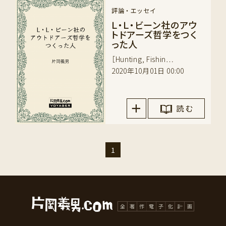
評論・エッセイ
Ｌ・Ｌ・ビーン社のアウ
トドアーズ哲学をつく
った人
［Hunting, Fishin…
2020年10月01日 00:00
読 む
1