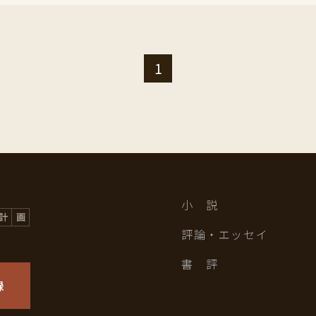
1
小 説
評論・エッセイ
書 評
録