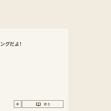
ングだよ！
読 む