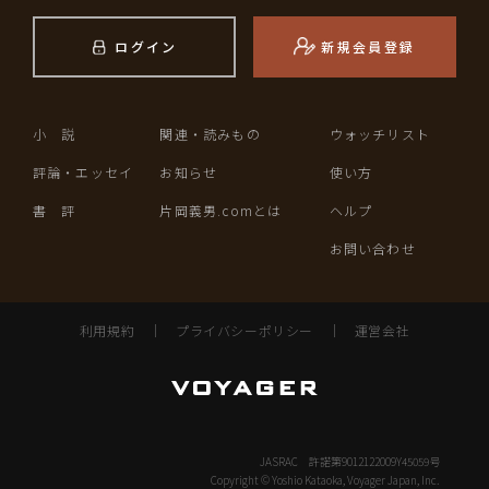
ログイン
新規会員登録
小 説
関連・読みもの
ウォッチリスト
評論・エッセイ
お知らせ
使い方
書 評
片岡義男.comとは
ヘルプ
お問い合わせ
利用規約
｜
プライバシーポリシー
｜
運営会社
JASRAC 許諾第9012122009Y45059号
Copyright © Yoshio Kataoka, Voyager Japan, Inc.