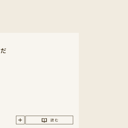
んだ
読 む