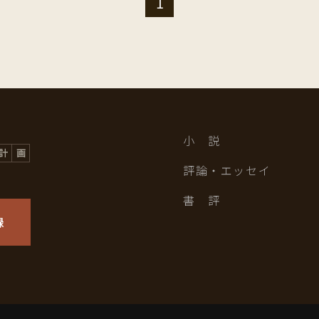
1
小 説
評論・エッセイ
書 評
録