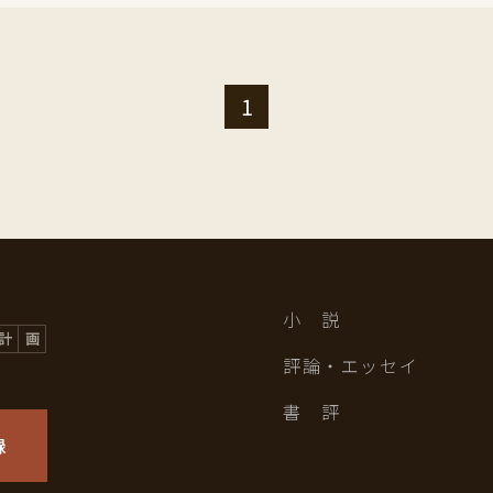
1
小 説
評論・エッセイ
書 評
録