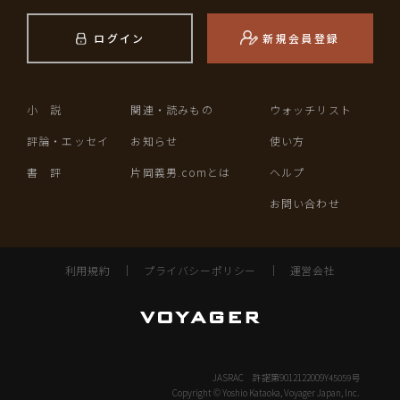
ログイン
新規会員登録
小 説
関連・読みもの
ウォッチリスト
評論・エッセイ
お知らせ
使い方
書 評
片岡義男.comとは
ヘルプ
お問い合わせ
利用規約
｜
プライバシーポリシー
｜
運営会社
JASRAC 許諾第9012122009Y45059号
Copyright © Yoshio Kataoka, Voyager Japan, Inc.