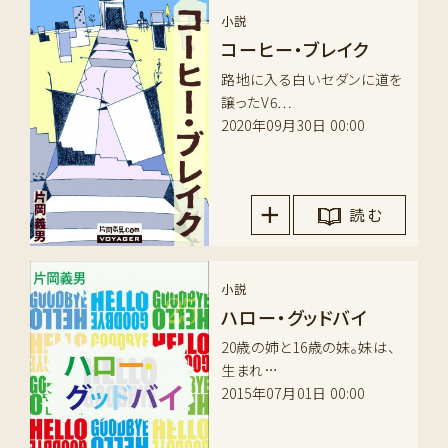
小説
コーヒー・ブレイク
路地に入る白いセダンに道を
譲ったV6…
2020年09月30日 00:00
読 む
小説
ハロー・グッドバイ
20歳の姉と16歳の妹。妹は、
生まれ…
2015年07月01日 00:00