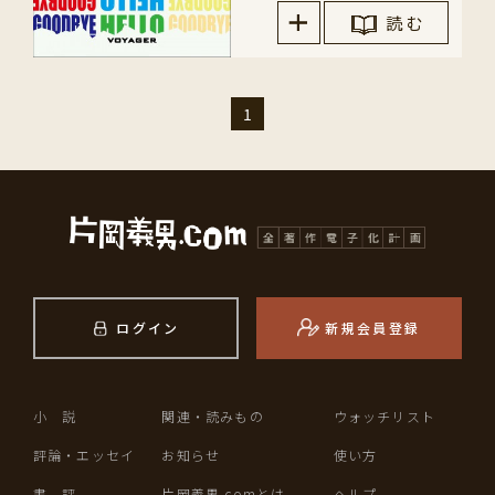
読 む
1
ログイン
新規会員登録
小 説
関連・読みもの
ウォッチリスト
評論・エッセイ
お知らせ
使い方
書 評
片岡義男.comとは
ヘルプ