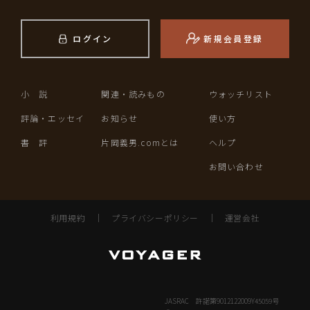
ログイン
新規会員登録
小 説
関連・読みもの
ウォッチリスト
評論・エッセイ
お知らせ
使い方
書 評
片岡義男.comとは
ヘルプ
お問い合わせ
利用規約
｜
プライバシーポリシー
｜
運営会社
JASRAC 許諾第9012122009Y45059号