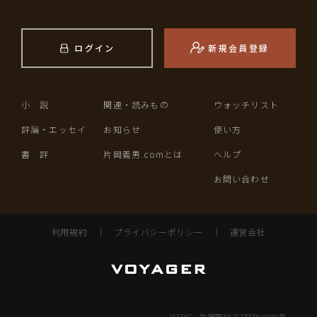
ログイン
新規会員登録
小 説
関連・読みもの
ウォッチリスト
評論・エッセイ
お知らせ
使い方
書 評
片岡義男.comとは
ヘルプ
お問い合わせ
利用規約
｜
プライバシーポリシー
｜
運営会社
JASRAC 許諾第9012122009Y45059号