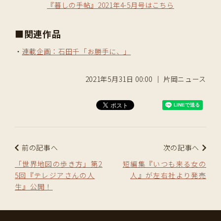
『暮しの手帖』2021年4-5月号はこちら
■関連作品
・
連載企画：石田千「お勝手に、」
2021年5月31日 00:00 ｜ 片岡ニュース
前の記事へ
次の記事へ
「世界地図の歩き方」第2
短編集『いつも来る女の
5回『テレジアさんの人
人』が左右社より発売
生』公開！