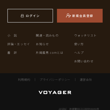
ログイン
新規会員登録
小 説
関連・読みもの
ウォッチリスト
評論・エッセイ
お知らせ
使い方
書 評
片岡義男.comとは
ヘルプ
お問い合わせ
利用規約
｜
プライバシーポリシー
｜
運営会社
JASRAC 許諾第9012122009Y45059号