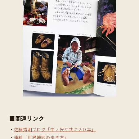
■関連リンク
・
佐藤秀明ブログ「中ノ俣と共に２０年」
・
連載「世界地図の歩き方」