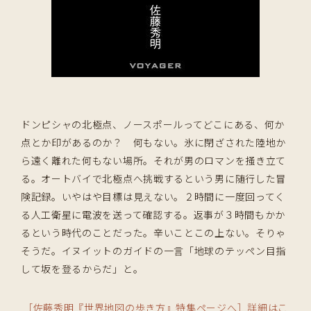
ドンピシャの北極点、ノースポールってどこにある、何か
点とか印があるのか？ 何もない。氷に閉ざされた陸地か
ら遠く離れた何もない場所。それが男のロマンを掻き立て
る。オートバイで北極点へ挑戦するという男に随行した冒
険記録。いやはや目標は見えない。２時間に一度回ってく
る人工衛星に電波を送って確認する。返事が３時間もかか
るという時代のことだった。辛いことこの上ない。そりゃ
そうだ。イヌイットのガイドの一言「地球のテッペン目指
して坂を登るからだ」と。
［佐藤秀明『世界地図の歩き方』特集ページへ］詳細はこ