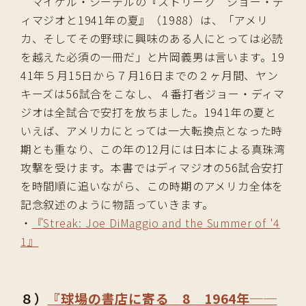
マイケル・シーデルの『ストリーク ジョー・デ
ィマジオと1941年の夏』（1988）は、「アメリ
カ、そしてその野球に興味のある人にとっては必読
を越えた必須の一冊だ」と片岡義男は言います。19
41年５月15日から７月16日までの２ヶ月間、ヤン
キーズは56試合をこなし、４番打者ジョー・ディマ
ジオは全試合で安打を放ちました。1941年の夏と
いえば、アメリカにとっては一大転換点となった時
期とも重なり、この年の12月には日本による真珠湾
攻撃を受けます。本書ではディマジオの56試合安打
を時間順に追いながら、この時期のアメリカ全体を
記念叙述のように物語っていきます。
・
『Streak: Joe DiMaggio and the Summer of '4
1』
８）
『球場の書店に寄る 8 1964年──