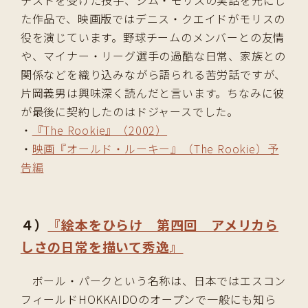
テストを受けた投手、ジム・モリスの実話を元にし
た作品で、映画版ではデニス・クエイドがモリスの
役を演じています。野球チームのメンバーとの友情
や、マイナー・リーグ選手の過酷な日常、家族との
関係などを織り込みながら語られる苦労話ですが、
片岡義男は興味深く読んだと言います。ちなみに彼
が最後に契約したのはドジャースでした。
・
『The Rookie』（2002）
・
映画『オールド・ルーキー』（The Rookie）予
告編
４）
『絵本をひらけ 第四回 アメリカら
しさの日常を描いて秀逸』
ボール・パークという名称は、日本ではエスコン
フィールドHOKKAIDOのオープンで一般にも知ら