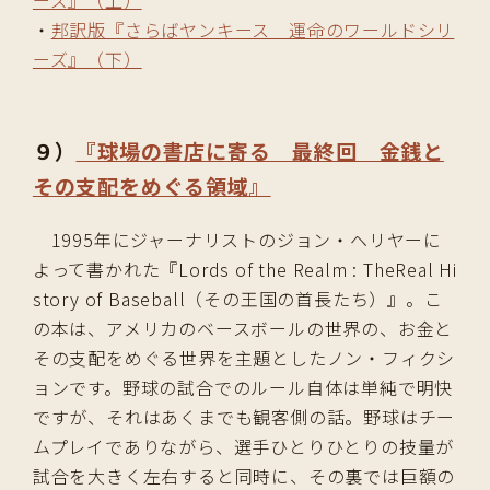
ーズ』（上）
・
邦訳版『さらばヤンキース 運命のワールドシリ
ーズ』（下）
９）
『球場の書店に寄る 最終回 金銭と
その支配をめぐる領域』
1995年にジャーナリストのジョン・ヘリヤーに
よって書かれた『Lords of the Realm : TheReal Hi
story of Baseball（その王国の首長たち）』。こ
の本は、アメリカのベースボールの世界の、お金と
その支配をめぐる世界を主題としたノン・フィクシ
ョンです。野球の試合でのルール自体は単純で明快
ですが、それはあくまでも観客側の話。野球はチー
ムプレイでありながら、選手ひとりひとりの技量が
試合を大きく左右すると同時に、その裏では巨額の