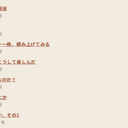
探偵
号
号
十一冊、積み上げてみる
号
こうして楽しんだ
号
るのか？
号
にか
号
い、その1
月号