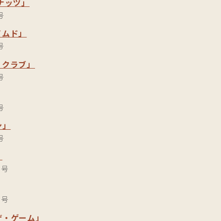
ナッツ」
号
イムド」
号
・クラブ」
号
号
ン」
号
」
月号
月号
ザ・ゲーム」