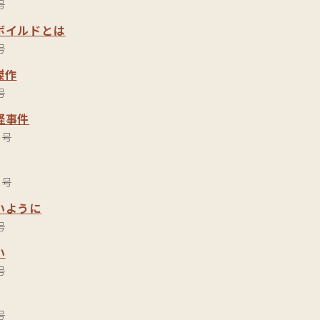
号
ボイルドとは
号
傑作
号
怪事件
月号
月号
いように
号
い
号
号