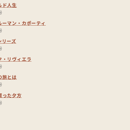
ルド人生
号
ルーマン・カポーティ
号
シリーズ
号
ク・リヴィエラ
号
の旅とは
号
買った夕方
号