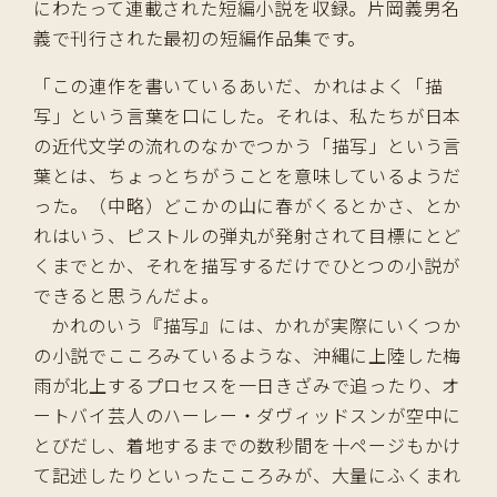
にわたって連載された短編小説を収録。片岡義男名
義で刊行された最初の短編作品集です。
「この連作を書いているあいだ、かれはよく「描
写」という言葉を口にした。それは、私たちが日本
の近代文学の流れのなかでつかう「描写」という言
葉とは、ちょっとちがうことを意味しているようだ
った。（中略）どこかの山に春がくるとかさ、とか
れはいう、ピストルの弾丸が発射されて目標にとど
くまでとか、それを描写するだけでひとつの小説が
できると思うんだよ。
かれのいう『描写』には、かれが実際にいくつか
の小説でこころみているような、沖縄に上陸した梅
雨が北上するプロセスを一日きざみで追ったり、オ
ートバイ芸人のハーレー・ダヴィッドスンが空中に
とびだし、着地するまでの数秒間を十ページもかけ
て記述したりといったこころみが、大量にふくまれ