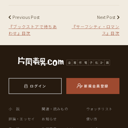
Previous Post
Next Post
『ブックストアで待ちあ
『サーフシティ・ロマン
わせ』目次
ス』目次
ログイン
新規会員登録
小 説
関連・読みもの
ウォッチリスト
評論・エッセイ
お知らせ
使い方