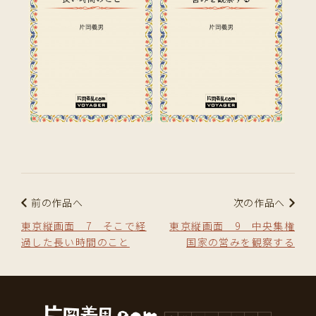
前の作品へ
次の作品へ
東京縦画面 7 そこで経
東京縦画面 9 中央集権
過した長い時間のこと
国家の営みを観察する