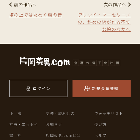
前の作品へ
次の作品へ
塔の上ではためく旗の音
フレッド・マーセリーノ
の、斜めの線が作る不安
な絵のなかへ
ログイン
新規会員登録
小 説
関連・読みもの
ウォッチリスト
評論・エッセイ
お知らせ
使い方
書 評
片岡義男.comとは
ヘルプ