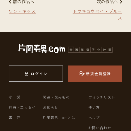
前の作品へ
次の作品へ
ワン・キッス
トウキョウベイ・ブルー
ス
ログイン
新規会員登録
小 説
関連・読みもの
ウォッチリスト
評論・エッセイ
お知らせ
使い方
書 評
片岡義男.comとは
ヘルプ
お問い合わせ