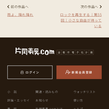
前の作品へ
次の作品へ
雨よ、降れ降れ
ロックを再生する｜第55
回｜小さな自由が待って
いる
ログイン
新規会員登録
小 説
関連・読みもの
ウォッチリスト
評論・エッセイ
お知らせ
使い方
書 評
片岡義男.comとは
ヘルプ