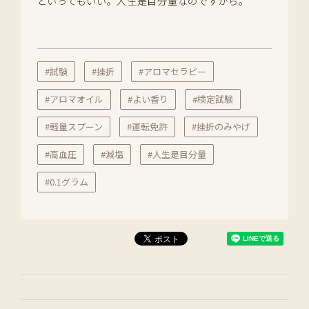
といってもいい。人生是目分量なのですから。
#試験
#挫折
#アロマセラピー
#アロマオイル
#よい香り
#検定試験
#軽量スプーン
#運転免許
#挫折のみやげ
#高血圧
#減塩
#人生是目分量
#0.1グラム