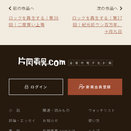
前の作品へ
次の作品へ
ロックを再生する｜第36
ロックを再生する｜第37
回｜二度買い上等
回｜紀元前ウン百万年、
十月九日
ログイン
新規会員登録
小 説
関連・読みもの
ウォッチリスト
評論・エッセイ
お知らせ
使い方
書 評
片岡義男.comとは
ヘルプ