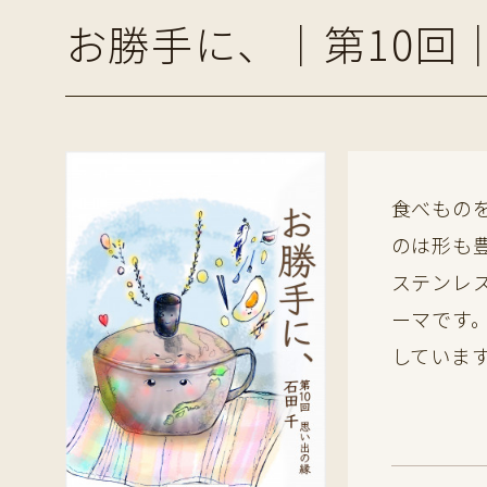
お勝手に、｜第10回
食べもの
のは形も
ステンレ
ーマです
していま