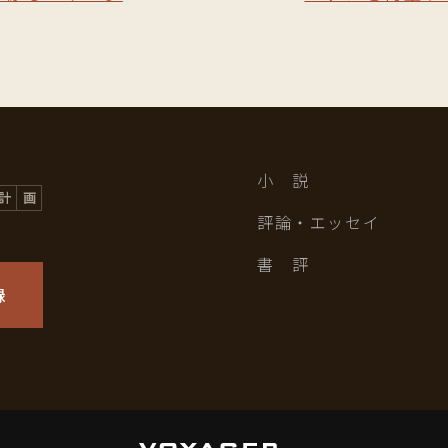
小 説
評論・エッセイ
書 評
録