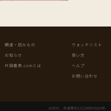
関連・読みもの
ウォッチリスト
お知らせ
使い方
片岡義男.comとは
ヘルプ
お問い合わせ
JASRAC 許諾第9012122009Y45059号