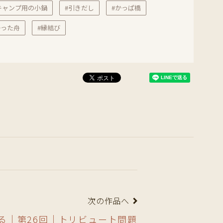
キャンプ用の小鍋
#引きだし
#かっぱ橋
かった舟
#縁結び
次の作品へ
る｜第26回｜トリビュート問題