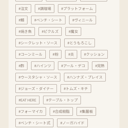
#注文
#調理場
#プラットフォーム
#鰯
#ベンチ・シート
#ヴィニール
#焼き魚
#ピクルズ
#魔女
#シークレット・ソース
#とうもろこし
#コーンミール
#粉
#炎
#クッション
#酢
#ハインツ
#アール・デコ
#完熟
#ウースタシャ・ソース
#ハンナズ・プレイス
#ジョーズ・ダイナー
#トムズ・キチ
#EAT HERE
#テーブル・トップ
#フォーマイカ
#合成樹脂
#集層板
#ベンチ・シート式
#ノーガハイド