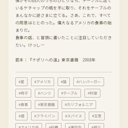
僕がその四人のうちのひとりなら、テーブルに出て
いるケチャップの瓶を手に取り、それをテーブルの
まんなかに逆さまに立てる。さあ、これで、すべて
の用意はととのった。偉大なるアメリカの食事の始
まりだ。
食事の店、と冒頭に書いたことに注目していただき
たい。けっし…
底本：『ナポリへの道』東京書籍 2008年
#夏
#アメリカ
#猫
#ハンバーガー
#椅子
#ハンツ
#テーブル
#料理
#食事
#東京書籍
#カリフォルニア
#畑
#フライパン
#スパイス
#玉葱
#アメリカ兵
#砂糖
#瀬戸内
#祖父