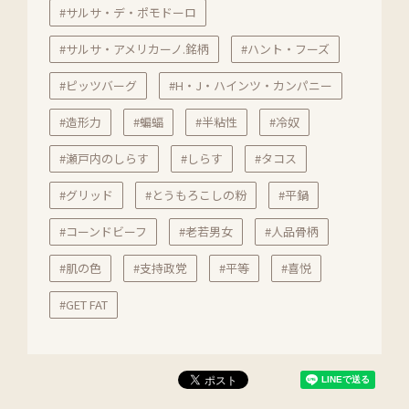
#サルサ・デ・ポモドーロ
#サルサ・アメリカーノ.銘柄
#ハント・フーズ
#ピッツバーグ
#H・J・ハインツ・カンパニー
#造形力
#蝙蝠
#半粘性
#冷奴
#瀬戸内のしらす
#しらす
#タコス
#グリッド
#とうもろこしの粉
#平鍋
#コーンドビーフ
#老若男女
#人品骨柄
#肌の色
#支持政党
#平等
#喜悦
#GET FAT