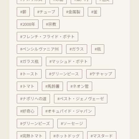
#薪
#チューブ
#金属製
#釜
#2008年
#宗教
#フレンチ・フライド・ポテト
#ペンシルヴァニア州
#ガラス
#瓶
#ガラス瓶
#マッシュド・ポテト
#トースト
#グリーンピース
#ケチャップ
#トマト
#馬鈴薯
#ネオン管
#ナポリへの道
#ペスト・ジェノヴェーゼ
#好奇心
#オキュパイド・ジャパン
#グリーンピーズ
#ソーセージ
#完熟トマト
#ホットドッグ
#マスタード