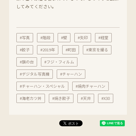
してみてください。
#写真
#階段
#壁
#矢印
#経堂
#餃子
#2019年
#町田
#東京を撮る
#旗の台
#フジ・フィルム
#デジタル写真機
#チャーハン
#チャーハン・スペシャル
#焼肉チャーハン
#海老カツ丼
#焼き餃子
#天井
#X30