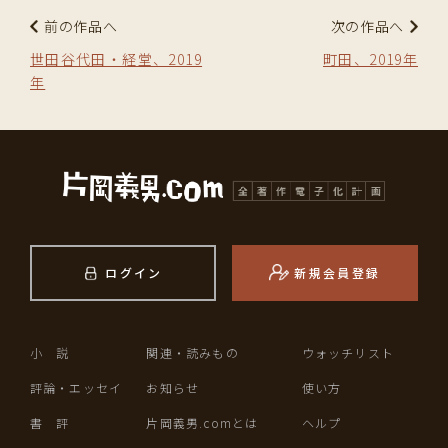
前の作品へ
次の作品へ
世田谷代田・経堂、2019
町田、2019年
年
ログイン
新規会員登録
小 説
関連・読みもの
ウォッチリスト
評論・エッセイ
お知らせ
使い方
書 評
片岡義男.comとは
ヘルプ