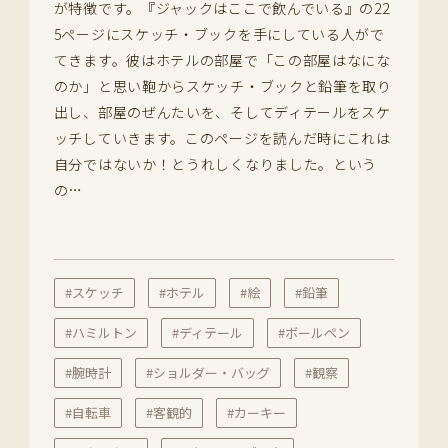
が特徴です。『ジャックはここで飲んでいる』の22
5ページにスケッチ・ブックを手にしている人がで
てきます。彼はホテルの部屋で「この部屋はなにな
のか」と思い鞄からスケッチ・ブックと鉛筆を取り
出し、部屋のぜんたいを、そしてディテールをスケ
ッチしていきます。このページを読んだ時にこれは
自分ではないか！とうれしくなりました。という
の…
#スケッチ
#ホテル
#絵
#鉛筆
#ハミルトン
#ディテール
#ボールペン
#腕時計
#ショルダー・バッグ
#観察
#自転車
#客観的
#カーキー