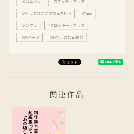
#メカニカル
#スケッチ・ブック
#ジャックはここで飲んでいる
#Tami
#シンプル
#クロッキー・ブック
#225ページ
#わたしの片岡義男
関連作品