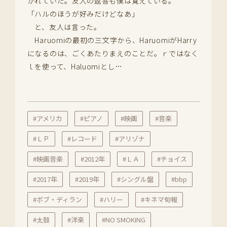
かれていた。友人の返答も僕は覚えている。
「ハルのほうが好みだけどなあ」
と、友人は言った。
Haruomiの最初の三文字から、HaruomiがHarry
になるのは、ごくあたりまえのことだ。ｒではなく
ｌを使って、Haluomiとし…
#アメリカ
#ピアノ
#映画
#音楽
#ＬＰ
#レコード
#アリゾナ
#映画音楽
#2012年
#ＬＡ
#チョイス
#2017年
#2019年
#シングル盤
#bbp
#ボブ・ディラン
#ハリー
#キネマ旬報
#太鼓
#洋楽
#NO SMOKING