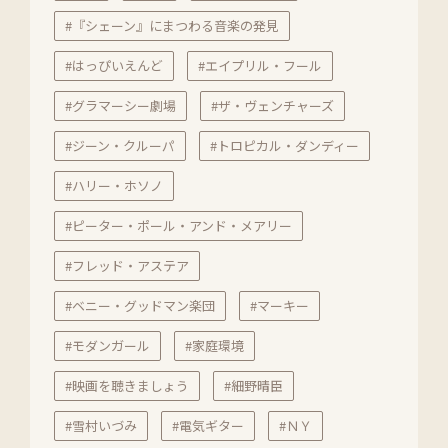
#『シェーン』にまつわる音楽の発見
#はっぴいえんど
#エイプリル・フール
#グラマーシー劇場
#ザ・ヴェンチャーズ
#ジーン・クルーパ
#トロピカル・ダンディー
#ハリー・ホソノ
#ピーター・ポール・アンド・メアリー
#フレッド・アステア
#ベニー・グッドマン楽団
#マーキー
#モダンガール
#家庭環境
#映画を聴きましょう
#細野晴臣
#雪村いづみ
#電気ギター
#ＮＹ