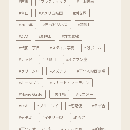
#古書
#プラスティック
#日本映画
#南口
#アメリカ映画
#別世界
#2017年
#現代ビジネス
#講談社
#DVD
#劇映画
#井の頭線
#代田一丁目
#スティル写真
#段ボール
#テッド
#4月9日
#オデヲン座
#グリーン座
#スズナリ
#下北沢映画劇場
#ポータブル
#レナード・マーティン
#Movie Guide
#著作権
#モニター
#Ted
#ブルーレイ
#宅配便
#テデ吉
#テデ助
#イタリー製
#R指定
#下北沢オデヲン座
#スチル写真
#新映座