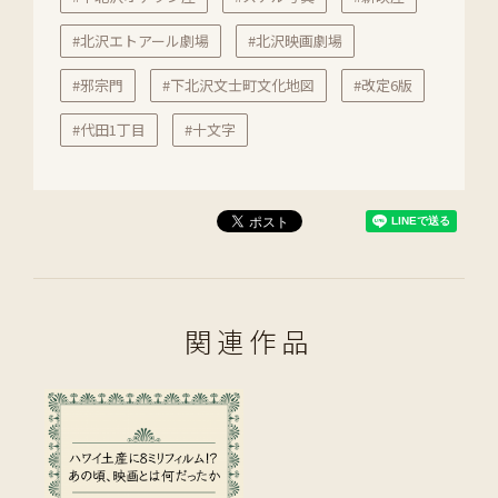
#北沢エトアール劇場
#北沢映画劇場
#邪宗門
#下北沢文士町文化地図
#改定6版
#代田1丁目
#十文字
関連作品