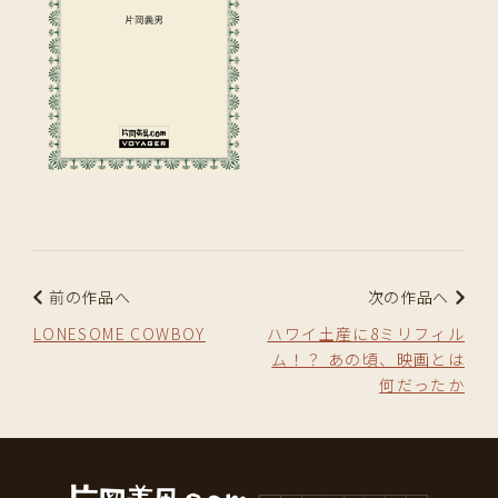
前の作品へ
次の作品へ
LONESOME COWBOY
ハワイ土産に8ミリフィル
ム！？ あの頃、映画とは
何だったか