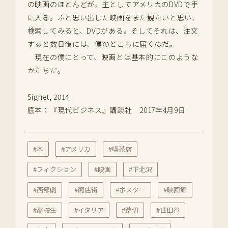
の映画のほとんどが、主としてアメリカのDVDで手
に入る。ふと思い出した映画をまた観たいと思い、
検索してみると、DVDがある。そしてそれは、注文
すると数日後には、僕のところに届くのだ。
現在の僕にとって、映画とは基本的にこのような
かたちだ。
Signet, 2014.
底本：『現代ビジネス』講談社 2017年4月9日
#本
#アメリカ
#喫茶店
#フィクション
#映画
#下北沢
#西部劇
#商店街
#ポスター
#映画館
#高校生
#イタリア
#踏切
#世田谷