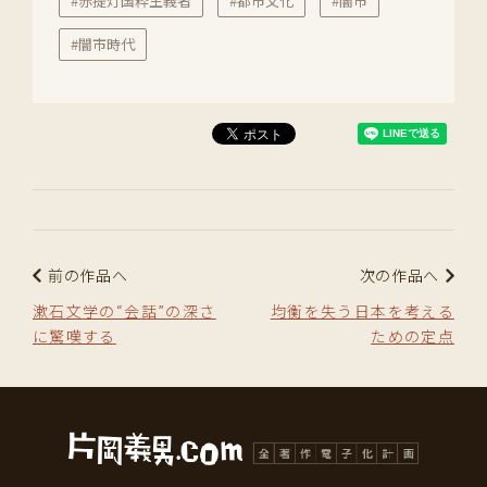
#赤提灯国粋主義者
#都市文化
#闇市
#闇市時代
前の作品へ
次の作品へ
漱石文学の“会話”の深さ
均衡を失う日本を考える
に驚嘆する
ための定点