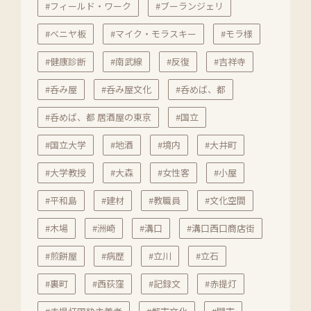
#フィールド・ワーク
#ブーランジェリ
#ベニヤ板
#マイク・モラスキー
#モラ様
#健康診断
#南武線
#反復
#吉祥寺
#呑み屋
#呑み屋文化
#呑めば、都
#呑めば、都 居酒屋の東京
#国立
#国立大学
#地酒
#境内
#大井町
#大学教授
#大森
#女性客
#小屋
#平和島
#建材
#教職員
#文化空間
#木場
#洲崎
#溝口
#溝口西口商店街
#煎餅屋
#病歴
#立川
#立石
#裏町
#西荻窪
#記録文
#赤提灯