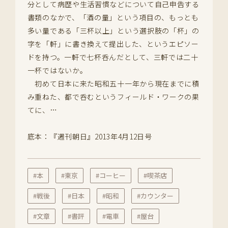
分として病歴や生活習慣などについて自己申告する
書類のなかで、「酒の量」という項目の、もっとも
多い量である「三杯以上」という選択肢の「杯」の
字を「軒」に書き換えて提出した、というエピソー
ドを持つ。一軒で七杯呑んだとして、三軒では二十
一杯ではないか。
初めて日本に来た昭和五十一年から現在までに積
み重ねた、都で呑むというフィールド・ワークの果
てに、…
底本：『週刊朝日』2013年4月12日号
#本
#東京
#コーヒー
#喫茶店
#戦後
#日本
#昭和
#カウンター
#文章
#書評
#電車
#屋台