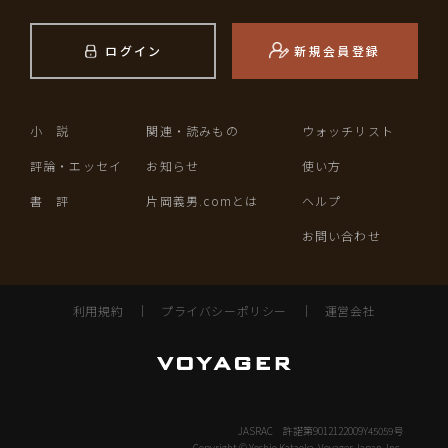
ログイン
新規会員登録
小 説
関連・読みもの
ウォッチリスト
評論・エッセイ
お知らせ
使い方
書 評
片岡義男.comとは
ヘルプ
お問い合わせ
利用規約
｜
プライバシーポリシー
｜
運営会社
JASRAC 許諾第9012122009Y45059号
Copyright © Yoshio Kataoka, Voyager Japan, Inc.