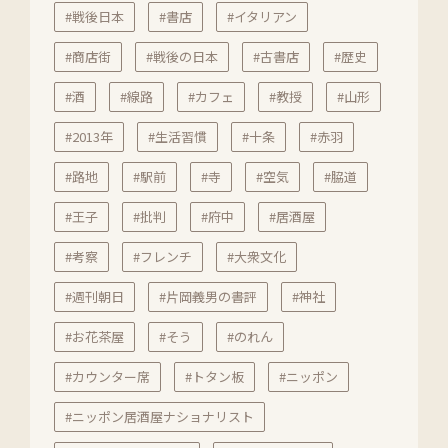
#戦後日本
#書店
#イタリアン
#商店街
#戦後の日本
#古書店
#歴史
#酒
#線路
#カフェ
#教授
#山形
#2013年
#生活習慣
#十条
#赤羽
#路地
#駅前
#寺
#空気
#脇道
#王子
#批判
#府中
#居酒屋
#考察
#フレンチ
#大衆文化
#週刊朝日
#片岡義男の書評
#神社
#お花茶屋
#そう
#のれん
#カウンター席
#トタン板
#ニッポン
#ニッポン居酒屋ナショナリスト