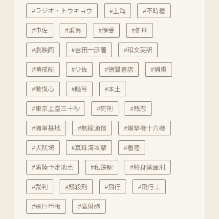
#ラジオ・トウキョウ
#上海
#不時着
#中佐
#乗員
#傍受
#処刑
#劇映画
#吉田一彦著
#和文英訳
#哨戒艇
#少佐
#徳間書店
#捕虜
#敵愾心
#暗号
#本土
#東京上空三十秒
#死刑
#残忍
#海軍基地
#無線通信
#爆撃機十六機
#犬吠埼
#真珠湾攻撃
#着陸
#着陸予定地点
#私鉄駅
#終身禁固刑
#裁判
#銃殺刑
#飛行
#飛行士
#飛行甲板
#高射砲