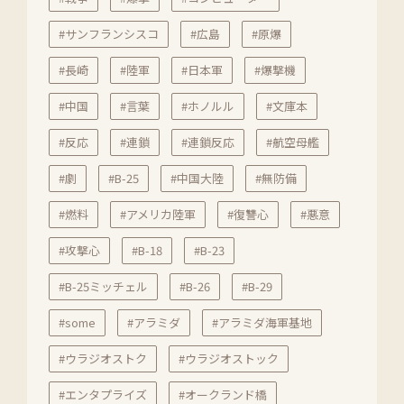
#サンフランシスコ
#広島
#原爆
#長崎
#陸軍
#日本軍
#爆撃機
#中国
#言葉
#ホノルル
#文庫本
#反応
#連鎖
#連鎖反応
#航空母艦
#劇
#B-25
#中国大陸
#無防備
#燃料
#アメリカ陸軍
#復讐心
#悪意
#攻撃心
#B-18
#B-23
#B-25ミッチェル
#B-26
#B-29
#some
#アラミダ
#アラミダ海軍基地
#ウラジオストク
#ウラジオストック
#エンタプライズ
#オークランド橋