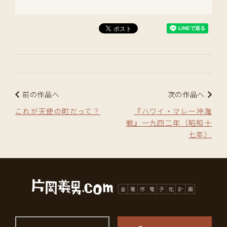
前の作品へ
次の作品へ
これが天使の町だって？
『ハワイ・マレー沖海
戦』一九四二年（昭和十
七年）