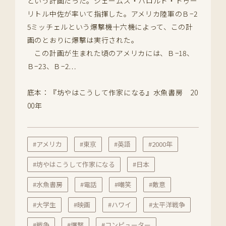
という計画だった。ジェームズ・ハロルド・ドゥー
リトル中佐が率いて指揮した。アメリカ陸軍のＢ−2
5ミッチェルという爆撃機十六機によって、この計
画のとおりに爆撃は実行された。
この計画が生まれた頃のアメリカには、Ｂ−18、
Ｂ−23、Ｂ−2…
底本：『坊やはこうして作家になる』水魚書房 20
00年
#アメリカ
#東京
#英語
#2000年
#坊やはこうして作家になる
#日本
#水魚書房
#電話
#嘲笑
#敵意
#大学生
#映画
#ハワイ
#太平洋戦争
#戦争
#爆撃
#コンピューター