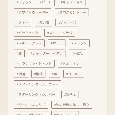
#シャッター・スピード
#キャプション
#ホワイトウォーター
#クロスカントリー
#スキー
#深い雪
#ゲイターズ
#バックパック
#スキー・グラヴ
#スキー・グラブ
#ポール
#ストック
#腰
#シャッター・ボタン
#円錐状
#クラシファイド・アド
#ドルフィン
#洒落
#指輪
#4K
#ゴールド
#スターリング・シルヴァー
#スターリング・シルバー
#新刊本
#ジョン・ニコルズ
#秋の最後の美しい日々
#もし山が死ぬなら
#ウォールデン