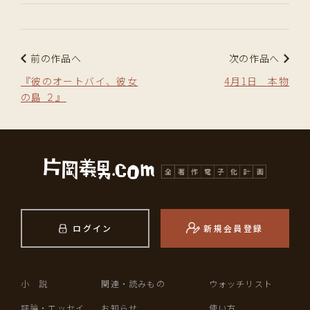
前の作品へ
次の作品へ
『彼のオートバイ、彼女
4月1日 本物
の島 ２』
ログイン
新規会員登録
小 説
関連・読みもの
ウォッチリスト
評論・エッセイ
お知らせ
使い方