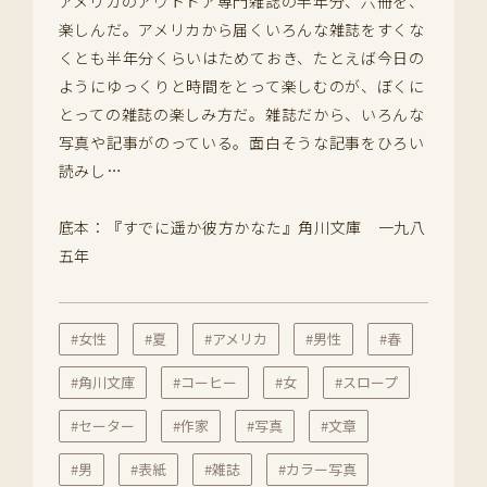
アメリカのアウトドア専門雑誌の半年分、六冊を、
楽しんだ。アメリカから届くいろんな雑誌をすくな
くとも半年分くらいはためておき、たとえば今日の
ようにゆっくりと時間をとって楽しむのが、ぼくに
とっての雑誌の楽しみ方だ。雑誌だから、いろんな
写真や記事がのっている。面白そうな記事をひろい
読みし…
底本：『すでに遥か彼方かなた』角川文庫 一九八
五年
#女性
#夏
#アメリカ
#男性
#春
#角川文庫
#コーヒー
#女
#スロープ
#セーター
#作家
#写真
#文章
#男
#表紙
#雑誌
#カラー写真