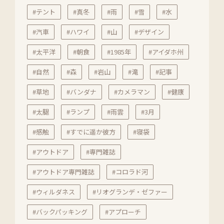
#テント
#真冬
#雨
#雪
#水
#汽車
#ハワイ
#山
#デザイン
#太平洋
#朝食
#1985年
#アイダホ州
#自然
#森
#岩山
#滝
#記事
#草地
#バンダナ
#カメラマン
#健康
#太腿
#ランプ
#雨雲
#3月
#感触
#すでに遥か彼方
#寝袋
#アウトドア
#専門雑誌
#アウトドア専門雑誌
#コロラド河
#ウィルダネス
#リオグランデ・ゼファー
#バックパッキング
#アプローチ